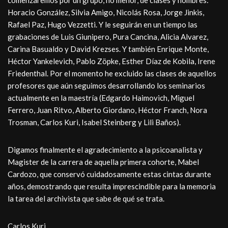
comenzaremos por un grupo, no menor, de clases y nombres:
Horacio González, Silvia Amigo, Nicolás Rosa, Jorge Jinkis,
Rafael Paz, Hugo Vezzetti. Y le seguirán en un tiempo las
grabaciones de Luis Giunipero, Pura Cancina, Alicia Alvarez,
Carina Basualdo y David Krezses. Y también Enrique Monte,
Héctor Yankelevich, Pablo Zöpke, Esther Díaz de Kobila, Irene
Friedenthal. Por el momento he excluido las clases de aquellos
profesores que aún seguimos desarrollando los seminarios
actualmente en la maestría (Edgardo Haimovich, Miguel
Ferrero, Juan Ritvo, Alberto Giordano, Héctor Franch, Nora
Trosman, Carlos Kuri, Isabel Steinberg y Lili Baños).
Digamos finalmente el agradecimiento a la psicoanalista y
Magister de la carrera de aquella primera cohorte, Mabel
Cardozo, que conservó cuidadosamente estas cintas durante
años, demostrando que resulta imprescindible para la memoria
la tarea del archivista que sabe de qué se trata.
Carlos Kuri