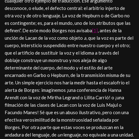
cualquier otro ejemplo de traducción. Ese argumento
desconoce, o elude, el defecto central: el arbitrio injerto de
otra voz y de otro lenguaje. La voz de Hepburn o de Garbo no
es contingente; es, para el mundo, uno de los atributos que las
definen”. De este modo Borges nos avisaba
[1]
, antes de la
unción de Lacan de la voz como objeto
a
, que la voz es parte del
cuerpo, intersticio suspendido entre nuestro cuerpo y el otro;
que el artificio de sustituir la voz y el idioma a través del
doblaje construye un monstruo y nos aleja de algo
determinante del cuerpo, del modo y el estilo del arte
encarnado en Garbo o Hepburn, de la transmisión misma de su
arte. Un simple ejercicio nos haría medir hasta el escalofrío el
alerta de Borges: imaginemos ¡una conferencia de Hanna
Arendt con la voz de Mirtha Legrand o Lilita Carrió! o ¡una
filmación de las clases de Lacan con la voz de Luis Majul o
Facundo Manes! Sé que es un abuso ilustrativo, pero con una
efectiva verosimilitud de la monstruosidad señalada por
Borges. Por otra parte que estas voces se produzcan en la
andadura del lenguaje, de
un
lenguaje, no equivale a una unidad.