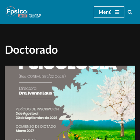
Menú
Ir
al
contenido
Doctorado